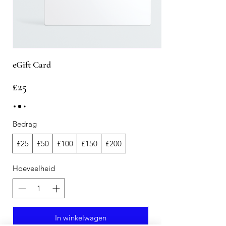
eGift Card
£25
Bedrag
£25
£50
£100
£150
£200
Hoeveelheid
In winkelwagen