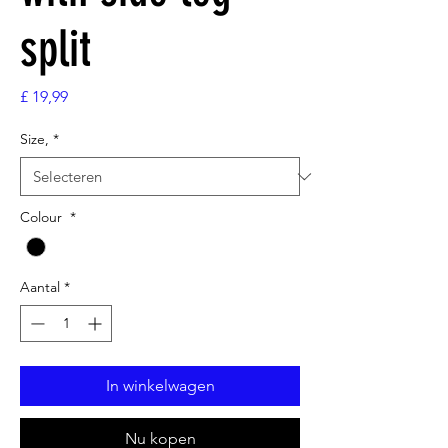
split
Prijs
£ 19,99
Size,
*
Colour
*
Aantal
*
In winkelwagen
Nu kopen